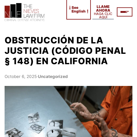
¡
LLAME
See
AHORA
!
English
HAGA CLIC
AQUÍ
OBSTRUCCIÓN DE LA
JUSTICIA (CÓDIGO PENAL
§ 148) EN CALIFORNIA
October 6, 2025
·
Uncategorized