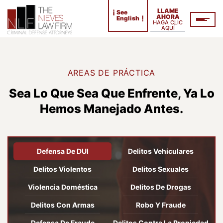
¡
LLAME
See
AHORA
!
English
HAGA CLIC
AQUÍ
AREAS DE PRÁCTICA
Sea Lo Que Sea Que Enfrente, Ya Lo
Hemos Manejado Antes.
Defensa De DUI
Delitos Vehiculares
Delitos Violentos
Delitos Sexuales
Violencia Doméstica
Delitos De Drogas
Delitos Con Armas
Robo Y Fraude
Defensa De Fraude
Delitos Contra La Propiedad