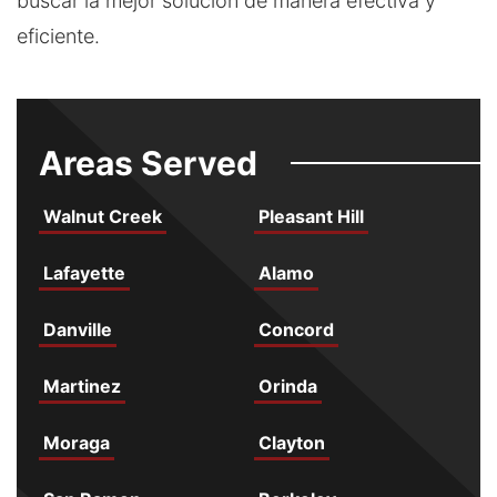
buscar la mejor solución de manera efectiva y
eficiente.
Areas Served
Walnut Creek
Pleasant Hill
Lafayette
Alamo
Danville
Concord
Martinez
Orinda
Moraga
Clayton