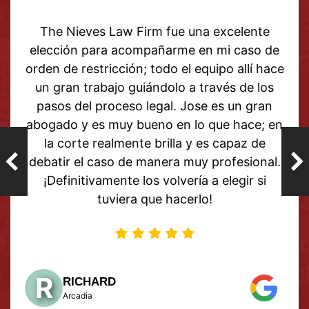
m fue una excelente
Gracias a mi abogada
añarme en mi caso de
ayuda con mi caso. Tom
todo el equipo allí hace
resultado me hizo tan f
ndolo a través de los
seguir adelante con m
egal. Jose es un gran
pasado. Todos en este b
no en lo que hace; en
fin, han sido tan servi
brilla y es capaz de
¡Recomiendo ampliame
anera muy profesional.
Firm
 volvería a elegir si
ue hacerlo!
M
MELISSA
Sukhdeo