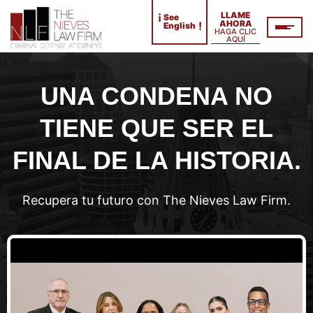
¡
LLAME
See
AHORA
!
English
HAGA CLIC
AQUÍ
UNA CONDENA NO
TIENE QUE SER EL
FINAL DE LA HISTORIA.
Recupera tu futuro con The Nieves Law Firm.