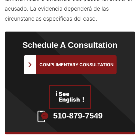
acusado. La evidencia dependerá de las
circunstancias específicas del caso.
Schedule
A Consultation
COMPLIMENTARY CONSULTATION
¡
See
!
English
510-879-7549