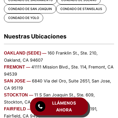
CONDADO DE SAN JOAQUIN
CONDADO DE STANISLAUS
CONDADO DE YOLO
Nuestras Ubicaciones
160 Franklin St., Ste. 210,
OAKLAND (SEDE) —
Oakland, CA 94607
41111 Mission Blvd., Ste. 114, Fremont, CA
FREMONT —
94539
6840 Via del Oro, Suite 2651, San Jose,
SAN JOSE —
CA 95119
11 S San Joaquin St., Ste. 609,
STOCKTON —
Stockton, CA 95202
LLÁMENOS
490 Chadbourne Rd., Suite A191,
FAIRFIELD —
AHORA
Fairfield, CA 94534