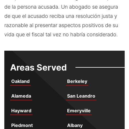
de la persona acusada. Un abogado se asegura
de que el acusado reciba una resolución justa y
razonable al presentar aspectos positivos de su
vida que el fiscal tal vez no habría considerado.
Areas Served
Oakland
Berkeley
Alameda
San Leandro
Hayward
Emeryville
Piedmont
Albany