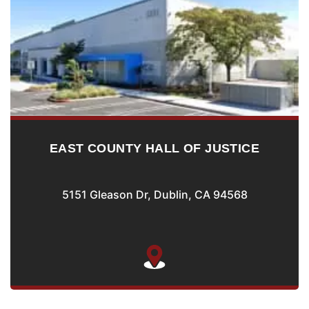
T COUNTY HALL OF JUSTICE
FR
1 Gleason Dr, Dublin, CA 94568
39439 Pa