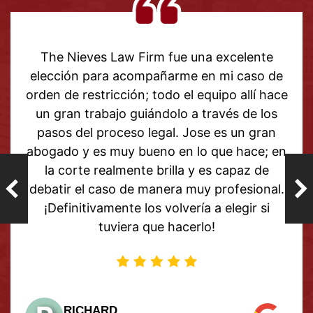
 excelente
Gracias a mi abogada Grace por
 mi caso de
ayuda con mi caso. Tomó un tiemp
ipo allí hace
resultado me hizo tan feliz que a
avés de los
seguir adelante con mi vida y ol
 es un gran
pasado. Todos en este bufete, de 
que hace; en
fin, han sido tan serviciales y so
s capaz de
¡Recomiendo ampliamente The N
profesional.
Firm!
 elegir si
M
MELISSA
Sukhdeo