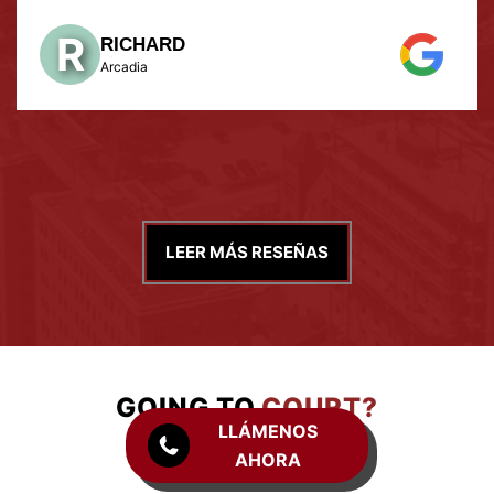
Sukhdeo
LEER MÁS RESEÑAS
GOING TO
COURT?
LLÁMENOS
SEE ALL COURTS
AHORA