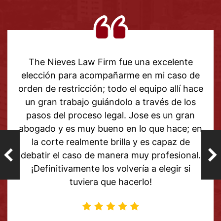
nte
Gracias a mi abogada Grace por toda 
so de
ayuda con mi caso. Tomó un tiempo, per
í hace
resultado me hizo tan feliz que ahora p
 los
seguir adelante con mi vida y olvidar e
gran
pasado. Todos en este bufete, de princip
e; en
fin, han sido tan serviciales y solidario
 de
¡Recomiendo ampliamente The Nieves 
onal.
Firm!
 si
M
MELISSA