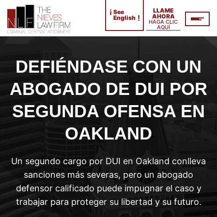
¡
LLAME
See
AHORA
!
English
HAGA CLIC
AQUÍ
DEFIÉNDASE CON UN
ABOGADO DE DUI POR
SEGUNDA OFENSA EN
OAKLAND
Un segundo cargo por DUI en Oakland conlleva
sanciones más severas, pero un abogado
defensor calificado puede impugnar el caso y
trabajar para proteger su libertad y su futuro.