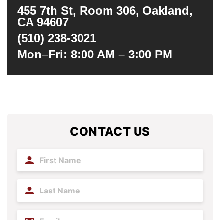
455 7th St, Room 306, Oakland,
CA 94607
(510) 238-3021
Mon–Fri: 8:00 AM – 3:00 PM
CONTACT US
First
Name
(Required)
Last
Name
(Required)
Email
(Required)