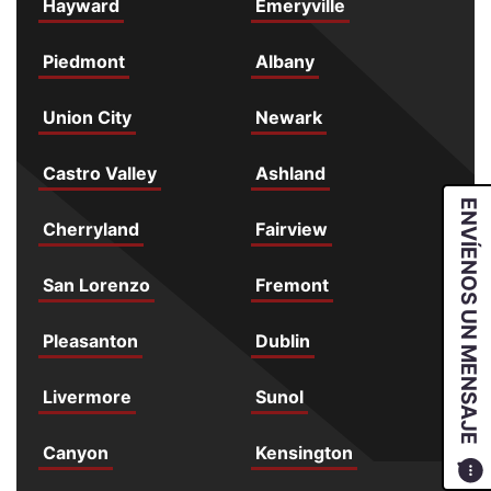
Hayward
Emeryville
Piedmont
Albany
Union City
Newark
Castro Valley
Ashland
ENVÍENOS UN MENSAJE
Cherryland
Fairview
San Lorenzo
Fremont
Pleasanton
Dublin
Livermore
Sunol
Canyon
Kensington