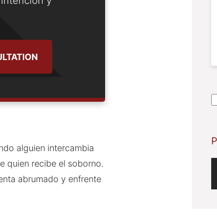
 intención y
LTATION
S
A
P
ando alguien intercambia
de quien recibe el soborno.
ienta abrumado y enfrente