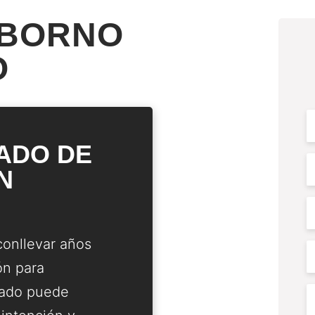
OBORNO
O
F
N
SADO DE
E
N
P
onllevar años
P
ón para
A
gado puede
C