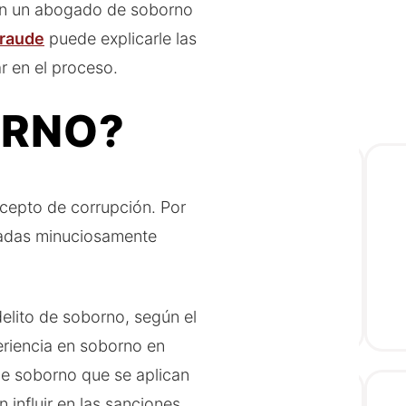
con un abogado de soborno
fraude
puede explicarle las
r en el proceso.
ORNO?
ncepto de corrupción. Por
igadas minuciosamente
 delito de soborno, según el
eriencia en soborno en
de soborno que se aplican
influir en las sanciones