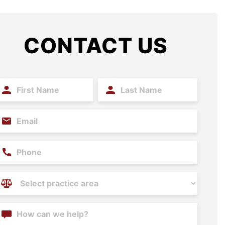
CONTACT US
irst
Last
ame
Name
(Required)
(Required)
mail
(Required)
hone
ractice
reas
(Required)
ontent