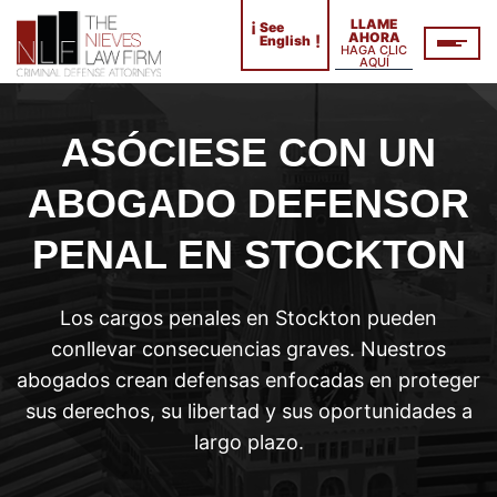
¡
LLAME
See
AHORA
!
English
HAGA CLIC
AQUÍ
ASÓCIESE CON UN
ABOGADO DEFENSOR
PENAL EN STOCKTON
Los cargos penales en Stockton pueden
conllevar consecuencias graves. Nuestros
abogados crean defensas enfocadas en proteger
sus derechos, su libertad y sus oportunidades a
largo plazo.