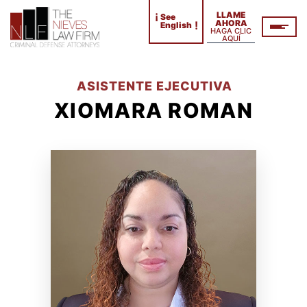
¡
LLAME
See
AHORA
!
English
HAGA CLIC
AQUÍ
ASISTENTE EJECUTIVA
XIOMARA ROMAN