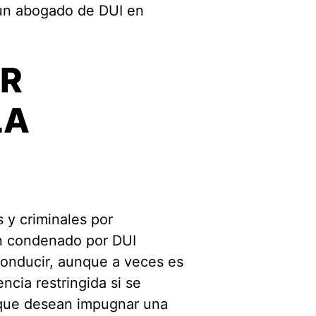
 un abogado de DUI en
OR
LA
 y criminales por
ien condenado por DUI
conducir, aunque a veces es
encia restringida si se
 que desean impugnar una