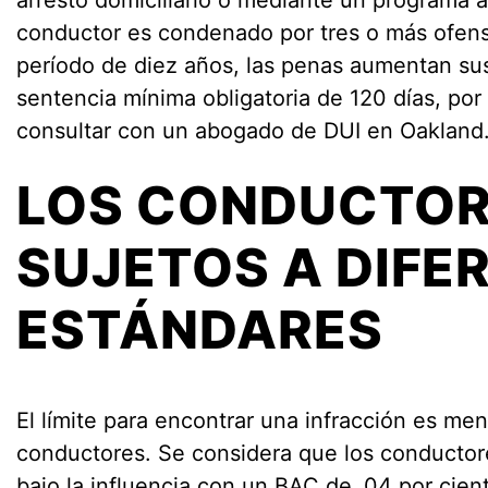
arresto domiciliario o mediante un programa al
conductor es condenado por tres o más ofen
período de diez años, las penas aumentan sus
sentencia mínima obligatoria de 120 días, por
consultar con un abogado de DUI en Oakland
LOS CONDUCTOR
SUJETOS A DIFE
ESTÁNDARES
El límite para encontrar una infracción es men
conductores. Se considera que los conducto
bajo la influencia con un BAC de .04 por cien