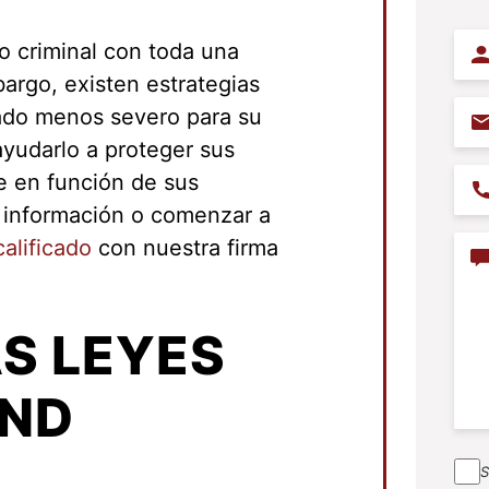
Na
o criminal con toda una
argo, existen estrategias
Ema
tado menos severo para su
yudarlo a proteger sus
e en función de sus
Pho
s información o comenzar a
alificado
con nuestra firma
Con
S LEYES
AND
S