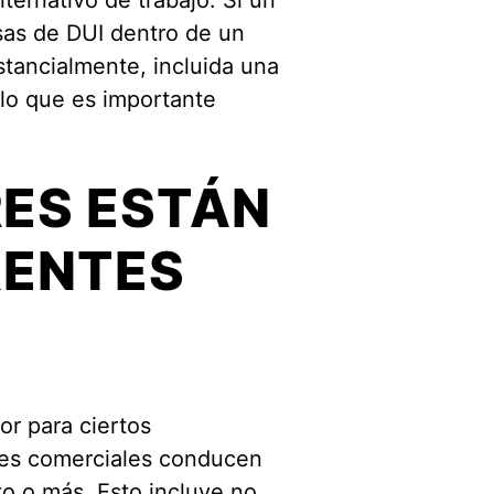
ternativo de trabajo. Si un
sas de DUI dentro de un
tancialmente, incluida una
 lo que es importante
.
ES ESTÁN
RENTES
or para ciertos
res comerciales conducen
to o más. Esto incluye no