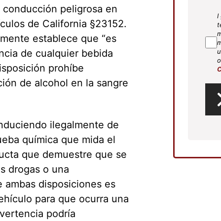
a conducción peligrosa en
I
SM
culos de California §23152.
t
Agr
m
emente establece que “es
m
encia de cualquier bebida
u
o
isposición prohíbe
C
ión de alcohol en la sangre
onduciendo ilegalmente de
ueba química que mida el
ducta que demuestre que se
as drogas o una
 ambas disposiciones es
ehículo para que ocurra una
dvertencia podría