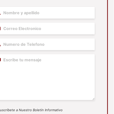
me
(Required)
il
(Required)
ne
(Required)
tent
uscríbete a Nuestro Boletín Informativo