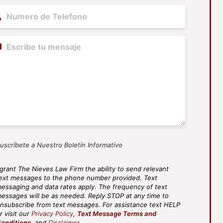
ne
(Required)
tent
uscríbete a Nuestro Boletín Informativo
 grant The Nieves Law Firm the ability to send relevant
S
ext messages to the phone number provided. Text
ee
essaging and data rates apply. The frequency of text
(Required)
essages will be as needed. Reply STOP at any time to
nsubscribe from text messages. For assistance text HELP
r visit our
Privacy Policy
,
Text Message Terms and
onditions
, and
Disclaimer
.