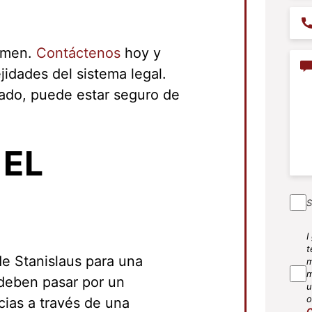
Pho
rumen.
Contáctenos
hoy y
Con
idades del sistema legal.
lado, puede estar seguro de
 EL
S
I
SM
t
de Stanislaus para una
Agr
m
m
 deben pasar por un
u
o
ias a través de una
C