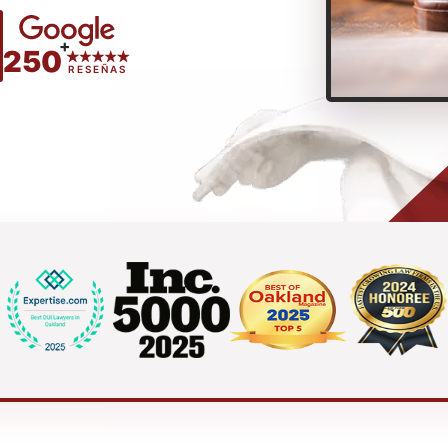
+
250
RESEÑAS