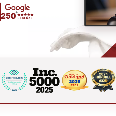
+
250
RESEÑAS