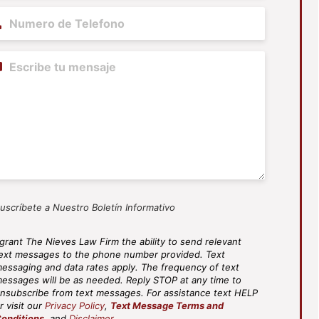
ne
(Required)
tent
uscríbete a Nuestro Boletín Informativo
 grant The Nieves Law Firm the ability to send relevant
S
ext messages to the phone number provided. Text
ee
essaging and data rates apply. The frequency of text
(Required)
essages will be as needed. Reply STOP at any time to
nsubscribe from text messages. For assistance text HELP
r visit our
Privacy Policy
,
Text Message Terms and
onditions
, and
Disclaimer
.