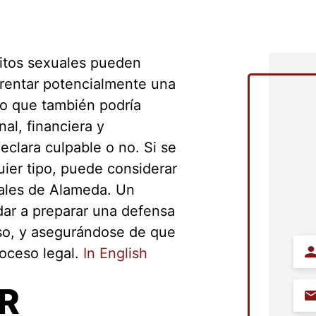
litos sexuales pueden
frentar potencialmente una
no que también podría
al, financiera y
eclara culpable o no. Si se
uier tipo, puede considerar
ales de Alameda. Un
ar a preparar una defensa
aso, y asegurándose de que
Na
oceso legal.
In English
R
Ema