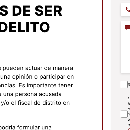
S DE SER
Pho
DELITO
Con
s pueden actuar de manera
 una opinión o participar en
ncias. Es importante tener
S
ga una persona acusada
I
SM
y/o el fiscal de distrito en
t
Agr
m
m
u
o
odría formular una
C