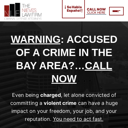
¡
Se Habla
CALL NOW
!
Español
CLICK HERE
WARNING
: ACCUSED
OF A CRIME IN THE
BAY AREA?…
CALL
NOW
Even being
charged
, let alone convicted of
committing a
violent crime
can have a huge
impact on your freedom, your job, and your
reputation.
You need to act fast.