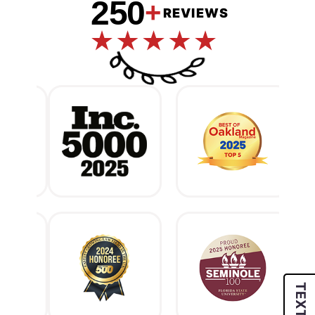
250
+
REVIEWS
TEXT US