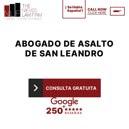
¡
Se Habla
CALL NOW
!
Español
CLICK HERE
ABOGADO DE ASALTO
DE SAN LEANDRO
CONSULTA GRATUITA
+
250
RESEÑAS