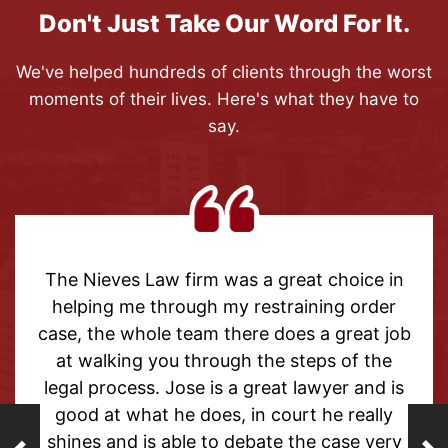
Don't Just Take Our Word For It.
We've helped hundreds of clients through the worst
moments of their lives. Here's what they have to
say.
t choice in
Thank you to my attorney Grace fo
ning order
help with my case. It took awhile
 a great job
outcome has made me so happy t
ps of the
able to move forward with my l
wyer and is
forget the past. Everyone at this
 he really
from the beginning to the end ha
e case very
helpful and supportive. I highly 