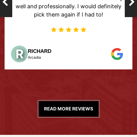
 definitely
The Nieves Law Firm!
to!
M
MELISSA
Sukhdeo
READ MORE REVIEWS