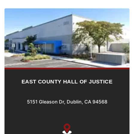
T COUNTY HALL OF JUSTICE
FR
1 Gleason Dr, Dublin, CA 94568
39439 Pa